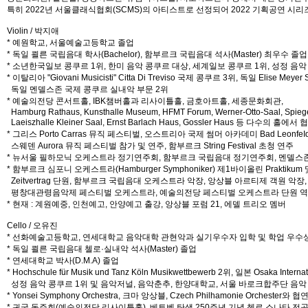
특히 2022년 서울클래식협회(SCMS)의 아티스트로 선정되어 2022 기획공연 시
Violin / 박지애
* 예원학교, 서울예술고등학교 졸업
* 독일 쾰른 국립음대 학사(Bachelor), 함부르크 국립음대 석사(Master) 최우수 졸업
* 소년한국일보 콩쿠르 1위, 한미 음악 콩쿠르 대상, 세계일보 콩쿠르 1위, 성정 음악
* 이탈리아 "Giovani Musicisti" Citta Di Treviso 국제 콩쿠르 3위, 독일 Elise Mey
독일 멘델스존 국제 콩쿠르 실내악 부문 2위
* 예술의전당 콘서트홀, IBK챔버홀과 리사이틀홀, 금호아트홀, 세종문화회관,
Hamburg Rathaus, Kunsthalle Museum, HFMT Forum, Werner-Otto-Saal, Spiege
Laeiszhalle Kleiner Saal, Ernst Barlach Haus, Gossler Haus 등 다수의
* 그리스 Porto Carras 뮤직 페스티벌, 오스트리아 국제 썸머 아카데미 Bad LeonfeId
스웨덴 Aurora 뮤직 페스티벌 참가 및 연주, 함부르크 String Festival 초청 연주
* 뉴서울 필하모닉 오케스트라 정기연주회, 함부르크 국립음대 정기연주회, 멘델스
* 함부르크 심포니 오케스트라(Hamburger Symphoniker) 제1바이올린 Praktikum 
Zeitvertrag 단원, 함부르크 국립음대 오케스트라 악장, 앙상블 아르티제 객원 악장,
평창대관령음악제 페스티벌 오케스트라, 예술의전당 페스티벌 오케스트라 단원 역임
* 현재 : 계원예중, 인천예고, 안양예고 출강, 앙상블 포럼 21, 에델 트리오 멤버
Cello / 오유진
* 선화예술고등학교, 연세대학교 음악대학 관현악과 실기우수자 입학 및 학업 우수
* 독일 쾰른 국립음대 첼로·실내악 석사(Master) 졸업
* 연세대학교 박사(D.M.A) 졸업
* Hochschule für Musik und Tanz Köln Musikwettbewerb 2위, 일본 Osaka Inte
성정 음악 콩쿠르 1위 및 음악저널, 음악춘추, 한양대학교, 서울 바로크합주단 음악
* Yonsei Symphony Orchestra, 크마 앙상블, Czech Philhamonie Orchester와 협
* 귀국 독주회(예술의전당 리사이틀홀), 베토벤 탄생 250주년 기념 첼로 소나타 전