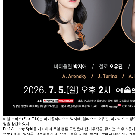
에델 트리오(Edel Trio)는 바이올리니스트 박지애, 첼리스트 오유진, 피아니스트 
팀을 창단하였다.
Prof. Anthony Spiri를 사사하며 독일 쾰른 국립음대 캄머무직홀, 뮤지엄,
종문화회관, 일신홀, 강동아트센터, 삼익아트홀, 서초아트센터 등에서 매년 정기연