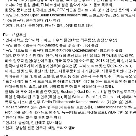
소나타 2번 음원 발매, TLI아트센터 젊은 음악가 시리즈 첼로 독주회,
한중일 문화포럼 한국대표 연주, CGV 퇴근길 콘서트 기획 및 기업 강연 음악회 기
* 독일 Deutsche Oper Berlin Orchester Akademistin, 금천교향악단,
* 국립안동대, 전주기전대 강사 역임
* 현재 : 연세대, 숙명여대, 전남대 출강, 에델 트리오 멤버
Piano / 장주연
* 연세대학교 음악대학 피아노과 수석 졸업(학업 최우등상, 총장상 수상)
* 독일 쾰른 국립음대 석사(Master) 솔로 및 실내악과정 졸업
* 독일 데트몰트 국립음대 최고연주자과정(Konzertexamen) 최고점수 졸업
* 음악춘추 우수 신인 데뷔 연주, 제73회 조선일보 신인음악회 연주(세종문화회관),
바흐 협주곡 협연(영산아트홀), 귀국 독주회(금호아트홀), 2018 대한민국 실내악 
한국여성작곡가회 가을정기연주(예술의전당), 피아노 콰르텟 연주(오디오가이),
피아노 퀸텟 연주, 울산시향 협연, 서울주문화센터 개관연주, 서울주문화센터 정기
바이올린, 비올라, 첼로, 오보에, 플루트 등 전문 연주자 독주회 반주, 피아노 듀오 
* 드뷔시 에튀드 전곡 프로젝트 연주(쾰른), 리게티 에튀드 전곡 프로젝트 연주(쾰른)
현대음악의 밤 솔로, 실내악 쇤베르크 연주(쾰른 국립음대 콘서트홀),
클라비어 루어 페스티벌 연주(독일 Bochum), Gast Konzert 초청 연주(뒤셀도르프)
독일 한국대사관 초청 연주(독일 본), 독일 Weimar, Frankfurt, Oberstdorf, 이태리 Mont
독주 및 페스티벌 연주, Berlin Philharmonie Kammermusiksaal(체임버홀) 연주
* Mozart Sonata 전곡 연주 및 녹음(데트몰트, 브람스홀), Landesorchester 
Prof. 야콥 로이쉬너와 듀오 연주 및 녹음(데트몰트, 뒤셀도르프), WDR 라디오 방
* 전주대 객원 교수 및 겸임교수 역임
* 연세대, 숭실대, 인천예고 강사 역임
* 현재 : 앙상블 전문 연주자, 에델 트리오 멤버