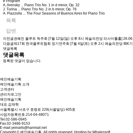
# Program
A. Arensky ... Piano Trio No. 1 in d minor, Op. 32
J. Turina ... Piano Trio No. 2 in b minor, Op. 76
A. Piazzolla ... The Four Seasons of Buenos Aires for Piano Trio
목록
답변
이전글
권혜진 플루트 독주회 [7월 12일(일) 오후 8시 예술의전당 리사이틀홀]
26.06
다음글
제17회 한국플루트협회 정기연주회 [7월 4일(토) 오후 2시 예술의전당 IB
댓글목록
댓글목록
등록된 댓글이 없습니다.
예인예술기획
예인예술기획 소개
고객센터
관리자로그인
예인예술기획
대표.김재학
서울특별시 서초구 효령로 229(서울빌딩) 405호
사업자등록번호.214-04-48071
Tel.02-586-0945
Fax.02-3486-9153
E-mail.yeinarts@hanmail.net
Copyright © 예인예술기획. All rights reserved.
Hosting by Whalessoft