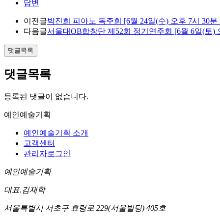
답변
이전글
박진희 피아노 독주회 [6월 24일(수) 오후 7시 3
다음글
서울대OB합창단 제52회 정기연주회 [6월 6일(토)
댓글목록
댓글목록
등록된 댓글이 없습니다.
예인예술기획
예인예술기획 소개
고객센터
관리자로그인
예인예술기획
대표.김재학
서울특별시 서초구 효령로 229(서울빌딩) 405호