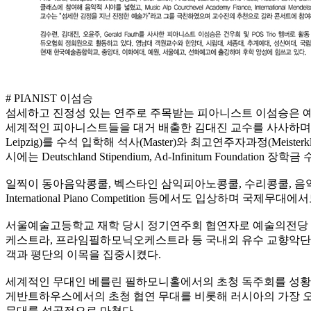
# PIANIST 이섬승
섬세하고 진정성 있는 연주로 주목받는 피아니스트 이섬승은
세계적인 피아니스트들을 대거 배출한 김대진 교수를 사사하며 우수한 성
Leipzig)를 수석 입학해 석사(Master)와 최고연주자과정(Meisterk
시에는 Deutschland Stipendium, Ad-Infinitum Foundati
일찍이 동아음악콩쿨, 벡스타인 삼익피아노콩쿨, 수리콩쿨, 음악
International Piano Competition 등에서도 입상하며 국
서울예술고등학교 재학 당시 정기연주회 협연자로 예술의전당 콘서트홀에서 협연을
케스트라, 프라임필하모닉오케스트라 등 국내외 유수 교향악단과 협연하였다.
객과 평단의 이목을 집중시켰다.
세계적인 무대인 베를린 필하모니홀에서의 초청 독주회를 성황
게반트하우스에서의 초청 협연 무대를 비롯해 러시아의 가장 
무대를 성공적으로 마쳤다.