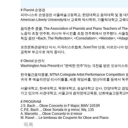
# Pianist 손영경
피아니스트 손영경은 서울예술고등학교, 한양대학교 음악대학 및 동 대학원을 졸업하
American Liberty University에서 교육학 박사학위, 가톨릭
음악춘추 콩쿨, The Association of Pianists and Piano 
노음악 초청 연주회, 러시아 푸시킨홀 초청 연주회에서 연주했다. 서울창
독집 음반 <Bach, The Reflection>, <Consolation>, <Melodie>, <
포천문화관광재단 이사, 미국리스트협회, ScenTrio 단원, 아르
공학부 부교수로 재직 중이다.
# Oboist 손연지
Washington Asia Press에서 “완벽한 연주”라는 극찬을 받
한국월간음악콩쿨, MTNA Collegiate Artist Performance Competit
귀국 후 예술의전당 리사이틀홀, 세종 체임버홀, 영산아트홀 등에서 독주회를 개최
서울대학교, 한세대학교, 목원대학교, 숭실대학교 강사, 안양대학교 겸임
가고 있으며 서경대학교, 서울교대 음악영재교육원, 선화예술고등학교에
# PROGRAM
J.S. Bach ... Oboe Concerto in F Major, BWV 1053R
C.P.E. Bach ... Oboe Sonata in g minor, Wq. 135
A. Marcello ... Oboe Concerto in d minor
M. Ravel ... Le tombeau de Couperin for Oboe and Piano
목록