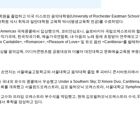
고 미국 이스트만 음악대학원(University of Rochester Eastman Scho
대학교 교육대학원 석사 취득과 일반대학원 교육학 박사(평생교육학 전공)를 수료하였다.
Teachers of The Americas 국제콩쿨에서 입상했으며, 코리안심포니, 슬로바키아 국립오
작가곡제, 한국작곡가회, 예술가곡연합회, 내 마음의 노래 등에 초청받아 연주해오고 
Adagio Cantabile>, <Romance>, <Pleasure of Love> 및 듀오 음반 <Cantilena>를
모니아 앙상블 음악감독, 미디어콘텐츠랩 공동대표와 더불어 대진대학교 문화예술교육원 
은 오보이스트 손연지는 서울예술고등학교와 서울대학교 음악대학 졸업 후 피바디 콘서바토
ion 등 국내외 유수의 콩쿨에서 우승했고 Under a Southern Sky; D’Amore Duo, Canti
했고 서울윈드오케스트라, 김포 필하모닉 오케스트라, 서울대학교 Symphonic Wind Ense
교수와 프라임 오케스트라 부수석을 역임했고, 현재 김포필하모닉오케스트라 수석, Es
서 후학을 양성하고 있다.