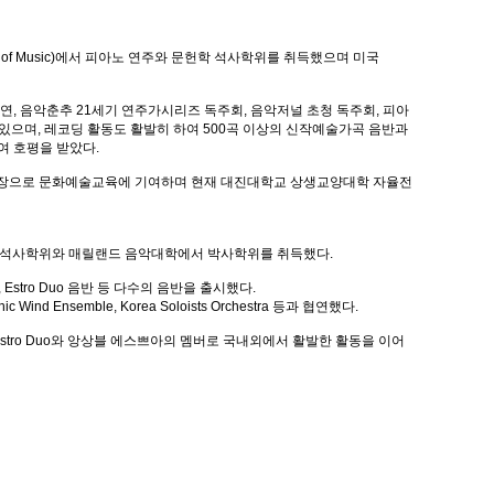
ol of Music)에서 피아노 연주와 문헌학 석사학위를 취득했으며 미국
케스트라와 협연, 음악춘추 21세기 연주가시리즈 독주회, 음악저널 초청 독주회, 피아
있으며, 레코딩 활동도 활발히 하여 500곡 이상의 신작예술가곡 음반과
 발매하여 호평을 받았다.
부원장으로 문화예술교육에 기여하며 현재 대진대학교 상생교양대학 자율전
리에서 석사학위와 매릴랜드 음악대학에서 박사학위를 취득했다.
lena, Estro Duo 음반 등 다수의 음반을 출시했다.
mble, Korea Soloists Orchestra 등과 협연했다.
tro Duo와 앙상블 에스쁘아의 멤버로 국내외에서 활발한 활동을 이어